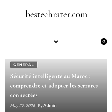
Skip to content
bestechrater.com
GENERAL
Sécurité intelligente au Maroc :
comprendre et adopter les serrures
connectées
Admin
May 27, 2026
- By