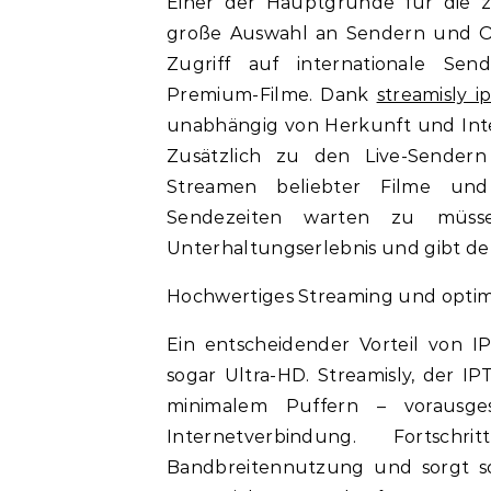
Einer der Hauptgründe für die z
große Auswahl an Sendern und On
Zugriff auf internationale Se
Premium-Filme. Dank
streamisly i
unabhängig von Herkunft und Inter
Zusätzlich zu den Live-Sendern
Streamen beliebter Filme un
Sendezeiten warten zu müssen
Unterhaltungserlebnis und gibt de
Hochwertiges Streaming und optim
Ein entscheidender Vorteil von I
sogar Ultra-HD. Streamisly, der I
minimalem Puffern – vorausges
Internetverbindung. Fortschri
Bandbreitennutzung und sorgt so